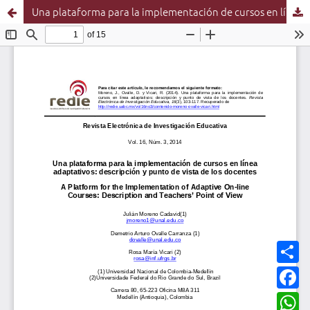
Una plataforma para la implementación de cursos en línea adaptativos: descripción y punto de vista de los docentes
C
o
m
F
p
a
a
c
W
r
e
h