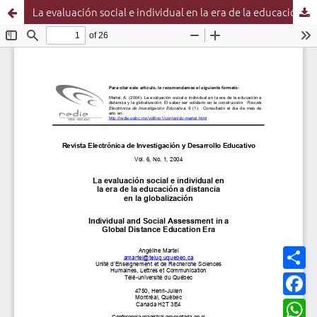
La evaluación social e individual en la era de la educación a distancia en la globalización
C
o
m
F
p
a
a
c
W
r
e
h