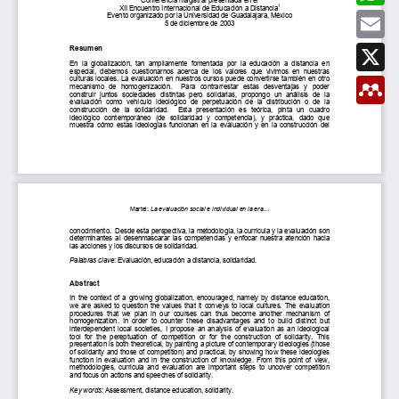
t
b
a
E
i
o
t
m
r
o
s
a
X
k
A
i
p
l
M
p
e
n
d
e
l
e
y