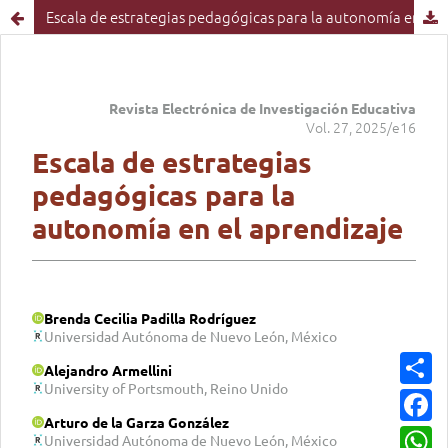
Escala de estrategias pedagógicas para la autonomía en el aprendizaje
C
o
m
F
p
a
a
c
W
r
e