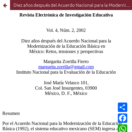
Diez años después del Acuerdo Nacional para la Modernización de la Educación Básica en México: Retos, tensiones y perspectivas
C
o
m
F
p
a
a
c
W
r
e
h