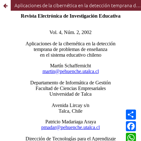
Aplicaciones de la cibernética en la detección temprana de problemas de enseñanza en el sistema educativo chileno
C
o
m
F
p
a
a
c
W
r
e
h