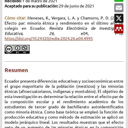
t
b
a
E
i
o
t
m
r
o
s
a
X
k
A
i
p
l
M
p
e
n
d
e
l
e
y