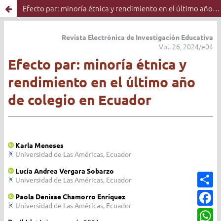
Efecto par: minoría étnica y rendimiento en el último año de colegio en Ecuador
C
o
m
F
p
a
a
c
W
r
e
h