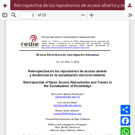
Retrospectiva de los repositorios de acceso abierto y tendencias en la socialización del conocimiento
C
o
m
F
p
a
a
c
W
r
e
h