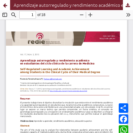
Aprendizaje autorregulado y rendimiento académico en estudiantes del ciclo clínico de la carrera de Medicina
C
o
m
F
p
a
a
c
W
r
e
h