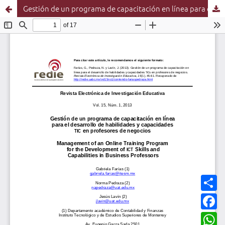
Gestión de un programa de capacitación en línea para el desarrollo de habilidades y capacidades TIC en profesores de negocios
C
o
m
F
p
a
a
c
W
r
e
h