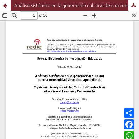
Análisis sistémico en la generación cultural de una comunidad virtual de aprendizaje
C
o
m
F
p
a
a
c
W
r
e
h