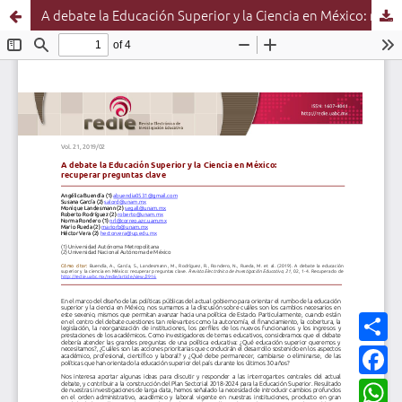
A debate la Educación Superior y la Ciencia en México: recuperar preguntas clave
C
o
m
F
p
a
a
c
W
r
e
h