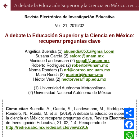
A debate la Educación Superior y la Ciencia en México: recuperar preguntas clave
C
o
m
F
p
a
a
c
W
r
e
h