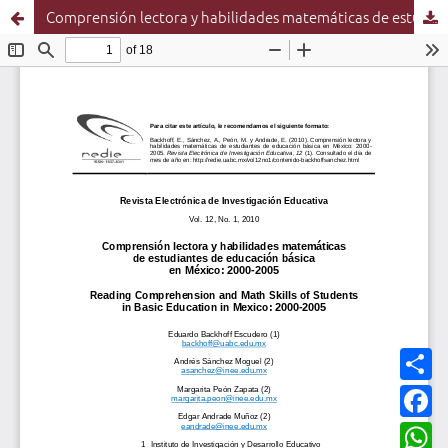
Comprensión lectora y habilidades matemáticas de estudiantes de educación básica en México: 2000-2005
C
o
m
F
p
a
a
c
W
r
e
h