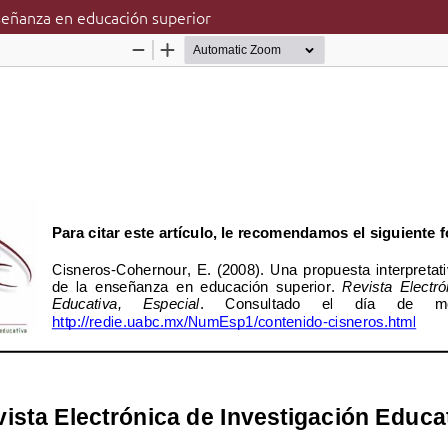
nseñanza en educación superior