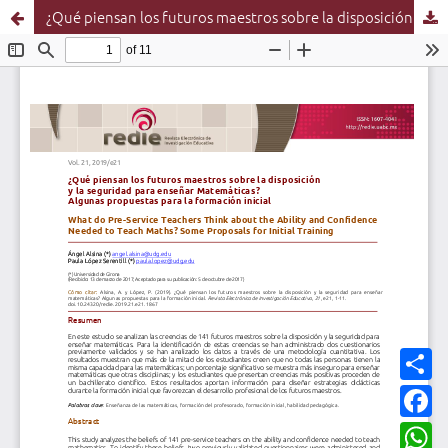
¿Qué piensan los futuros maestros sobre la disposición y la seguridad para enseñar matemáticas? Algunas propuestas para la formación inicial
C
o
m
F
p
a
a
c
W
r
e
h