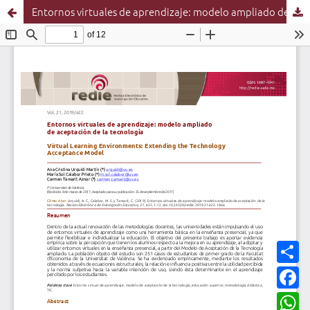
Entornos virtuales de aprendizaje: modelo ampliado de aceptación de la tecnología
C
o
m
F
p
a
a
c
W
r
e
h