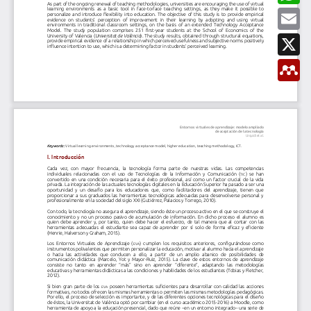
t
b
a
E
i
o
t
m
r
o
s
a
X
k
A
i
p
l
M
p
e
n
d
e
l
e
y