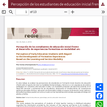
Percepción de los estudiantes de educación inicial frente al desarrollo de experiencias formativas en modalidad A+S
C
o
m
F
p
a
a
c
W
r
e
h