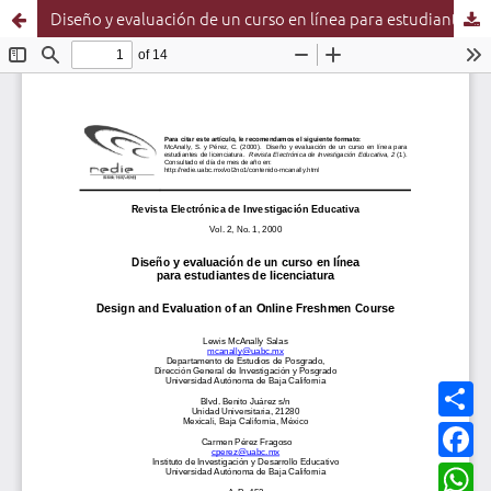
Diseño y evaluación de un curso en línea para estudiantes de licenciatura
C
o
m
F
p
a
a
c
W
r
e
h