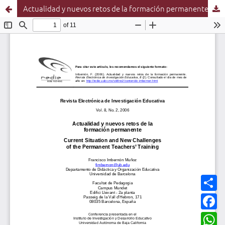
Actualidad y nuevos retos de la formación permanente
C
o
m
F
p
a
a
c
W
r
e
h