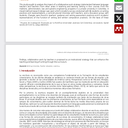
t
b
a
E
i
o
t
m
r
o
s
a
X
k
A
i
p
l
M
p
e
n
d
e
l
e
y