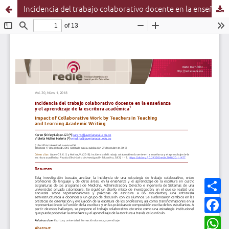
Incidencia del trabajo colaborativo docente en la enseñanza y el aprendizaje de la escritura académica
C
o
m
F
p
a
a
c
W
r
e
h