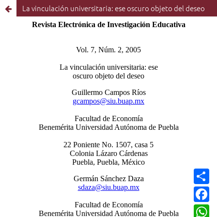
La vinculación universitaria: ese oscuro objeto del deseo
C
o
m
F
p
a
a
c
W
r
e
h