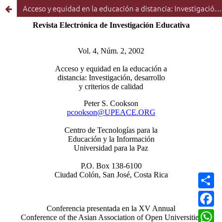
Acceso y equidad en la educación a distancia: Investigación, desarrollo y criterios de calidad
C
o
m
F
p
a
a
c
W
r
e
h