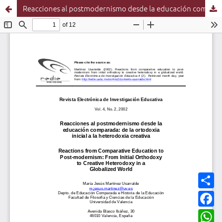
Reacciones al postmodernismo desde la educación comparada: de la ortodoxia inicial a la heterodoxia creativa
C
o
m
F
p
a
a
c
W
r
e
h