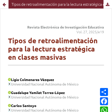
Tipos de retroalimentación para la lectura estratégica en clases masivas
C
o
m
F
p
a
a
c
W
r
e