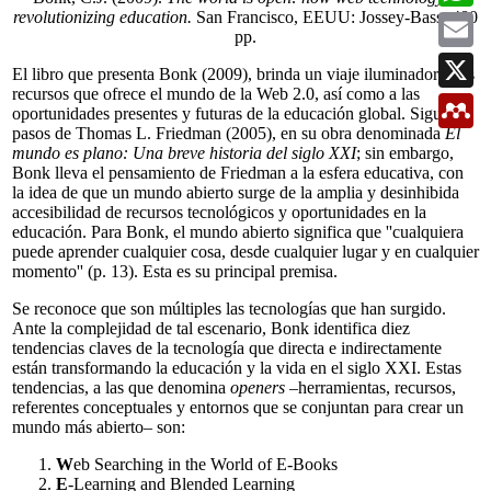
t
b
a
E
i
o
t
m
r
o
s
a
X
k
A
i
p
l
M
p
e
n
d
e
l
e
y