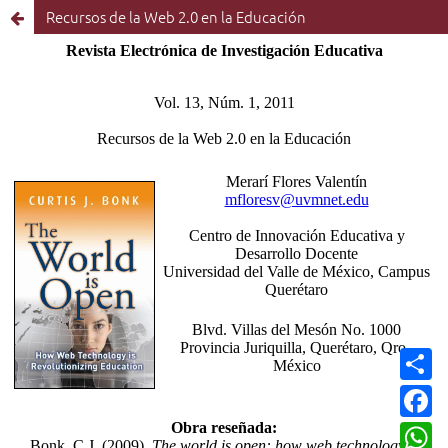
Recursos de la Web 2.0 en la Educación
C
o
m
F
p
a
a
c
W
r
e
h