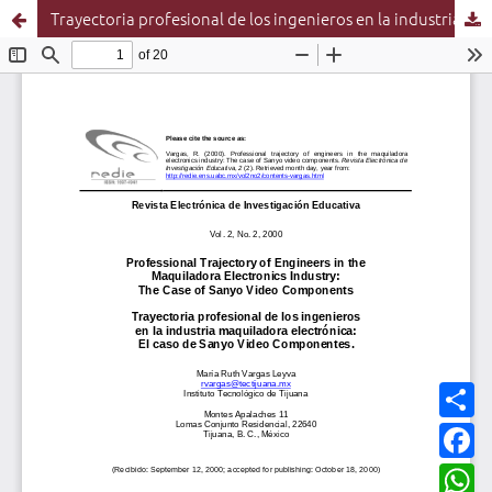
Trayectoria profesional de los ingenieros en la industria maquiladora electrónica: el caso de Sanyo Video Componentes
C
o
m
F
p
a
a
c
W
r
e
h