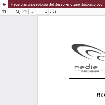
Hacia una gnoseología del desaprendizaje dialógico cogn