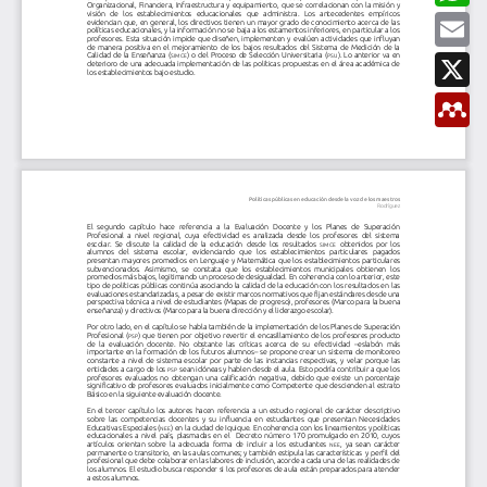
t
b
a
E
i
o
t
m
r
o
s
a
X
k
A
i
p
l
M
p
e
n
d
e
l
e
y