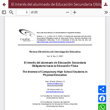
El interés del alumnado de Educación Secundaria Obligatoria hacia la Educación Física
C
o
m
F
p
a
a
c
W
r
e
h