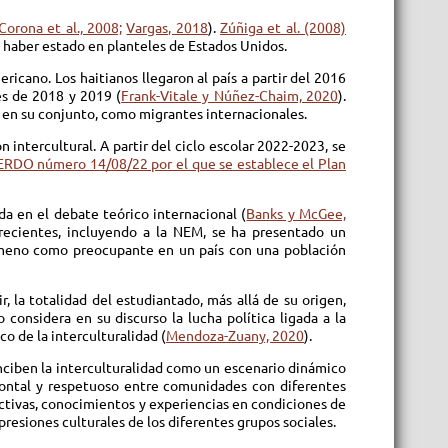
Corona et al., 2008;
Vargas, 2018
).
Zúñiga et al. (2008)
 haber estado en planteles de Estados Unidos.
icano. Los haitianos llegaron al país a partir del 2016
es de 2018 y 2019 (
Frank-Vitale y Núñez-Chaim, 2020
).
, en su conjunto, como migrantes internacionales.
intercultural. A partir del ciclo escolar 2022-2023, se
RDO número 14/08/22 por el que se establece el Plan
da en el debate teórico internacional (
Banks y McGee,
ecientes, incluyendo a la NEM, se ha presentado un
nómeno como preocupante en un país con una población
r, la totalidad del estudiantado, más allá de su origen,
 considera en su discurso la lucha política ligada a la
o de la interculturalidad (
Mendoza-Zuany, 2020
).
nciben la interculturalidad como un escenario dinámico
izontal y respetuoso entre comunidades con diferentes
ctivas, conocimientos y experiencias en condiciones de
esiones culturales de los diferentes grupos sociales.