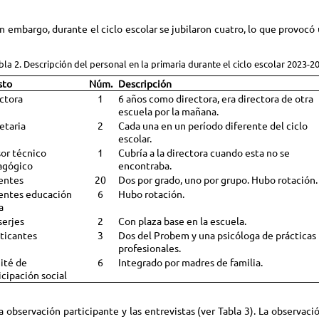
n embargo, durante el ciclo escolar se jubilaron cuatro, lo que provocó 
bla 2. Descripción del personal en la primaria durante el ciclo escolar 2023-2
sto
Núm.
Descripción
ctora
1
6 años como directora, era directora de otra
escuela por la mañana.
etaria
2
Cada una en un período diferente del ciclo
escolar.
or técnico
1
Cubría a la directora cuando esta no se
agógico
encontraba.
entes
20
Dos por grado, uno por grupo. Hubo rotación.
entes educación
6
Hubo rotación.
a
erjes
2
Con plaza base en la escuela.
ticantes
3
Dos del Probem y una psicóloga de prácticas
profesionales.
ité de
6
Integrado por madres de familia.
icipación social
 observación participante y las entrevistas (ver Tabla 3). La observaci