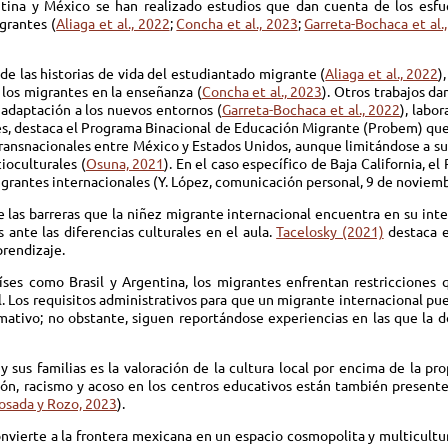
entina y México se han realizado estudios que dan cuenta de los esfu
grantes (
Aliaga et al., 2022
;
Concha et al., 2023
;
Garreta-Bochaca et al.
e las historias de vida del estudiantado migrante (
Aliaga et al., 2022
)
de los migrantes en la enseñanza (
Concha et al., 2023
). Otros trabajos d
a adaptación a los nuevos entornos (
Garreta-Bochaca et al., 2022
), labo
nes, destaca el Programa Binacional de Educación Migrante (Probem) que,
transnacionales entre México y Estados Unidos, aunque limitándose a su
ioculturales (
Osuna, 2021
). En el caso específico de Baja California, 
grantes internacionales (Y. López, comunicación personal, 9 de noviem
e las barreras que la niñez migrante internacional encuentra en su int
ante las diferencias culturales en el aula.
Tacelosky (2021)
destaca el
rendizaje.
ses como Brasil y Argentina, los migrantes enfrentan restricciones 
l. Los requisitos administrativos para que un migrante internacional pue
ativo; no obstante, siguen reportándose experiencias en las que la 
 sus familias es la valoración de la cultura local por encima de la pro
ión, racismo y acoso en los centros educativos están también presente
osada y Rozo, 2023
).
nvierte a la frontera mexicana en un espacio cosmopolita y multicultur