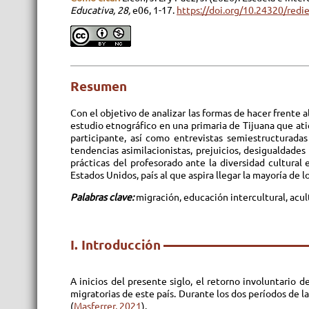
Educativa, 28,
e06, 1-17.
https://doi.org/10.24320/redi
Resumen
Con el objetivo de analizar las formas de hacer frente a
estudio etnográfico en una primaria de Tijuana que at
participante, así como entrevistas semiestructuradas
tendencias asimilacionistas, prejuicios, desigualdades
prácticas del profesorado ante la diversidad cultura
Estados Unidos, país al que aspira llegar la mayoría de l
Palabras clave:
migración, educación intercultural, acul
I. Introducción
A inicios del presente siglo, el retorno involuntario 
migratorias de este país. Durante los dos períodos de
(
Masferrer, 2021
).