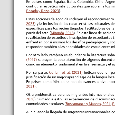
En países como España, Italia, Colombia, Chile, Arg
configurar espacios interculturales que acojan a los mi
Posada y Rozo, 2023
).
Estas acciones de acogida incluyen el reconocimiento d
2023
) y la inclusión de las características culturales 
específicas para los recién llegados, facilitadoras de l
partir del arte (
Miranda, 2018
). En esta línea de accio
revalidación de estudios e inscripción de estudiantes 
enfrentan por sí mismos los desafíos pedagógicos y soc
responder también a las necesidades de estudiantes mi
Por otro lado, también es abundante la literatura sobr
(2017)
subrayan la poca atención de algunos docentes 
como un elemento fundamental en la enseñanza y el ap
Por su parte,
Ceriani et al. (2021)
indican que, en paí
justificación de un mejor aprendizaje de la lengua loca
En países como México ha habido avances a nivel norm
2021
).
Otra problemática para los migrantes internacionales y
2020
). Sumado a esto, las experiencias de discriminac
comunidades escolares (
Bustamante y Mateos, 2021
;
P
Aun cuando la llegada de migrantes internacionales co