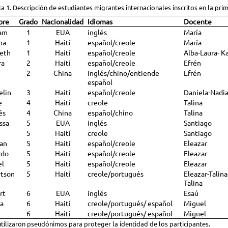
a 1. Descripción de estudiantes migrantes internacionales inscritos en la pri
bre
Grado
Nacionalidad
Idiomas
Docente
iam
1
EUA
inglés
María
na
1
Haití
español/creole
María
eth
1
Haití
español/creole
Alba-Laura- K
ra
2
Haití
español/creole
Efrén
2
China
inglés/chino/entiende
Efrén
español
elin
3
Haití
español/creole
Daniela-Nadi
e
4
Haití
creole
Talina
és
4
China
español/chino
Talina
ssa
5
EUA
inglés
Santiago
5
Haití
creole
Santiago
lan
5
Haití
español/creole
Eleazar
rdo
5
Haití
español/creole
Eleazar
el
5
Haití
español/creole
Eleazar
rtson
5
Haití
creole/portugués
Eleazar-Talina
Talina
rt
6
EUA
inglés
Esaú
a
6
Haití
creole/portugués/ español
Miguel
6
Haití
creole/portugués/ español
Miguel
utilizaron pseudónimos para proteger la identidad de los participantes.