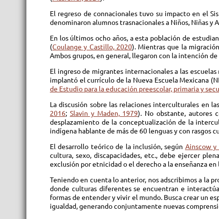
El regreso de connacionales tuvo su impacto en el S
denominaron alumnos trasnacionales a Niños, Niñas y A
En los últimos ocho años, a esta población de estudian
(
Coulange y Castillo, 2020
). Mientras que la migració
Ambos grupos, en general, llegaron con la intención de
El ingreso de migrantes internacionales a las escuelas
implantó el currículo de la Nueva Escuela Mexicana (NEM
de Estudio para la educación preescolar, primaria y sec
La discusión sobre las relaciones interculturales en l
2016
;
Slavin y Maden, 1979
). No obstante, autores
desplazamiento de la conceptualización de la interc
indígena hablante de más de 60 lenguas y con rasgos cul
El desarrollo teórico de la inclusión, según
Ainscow y 
cultura, sexo, discapacidades, etc., debe ejercer plen
exclusión por etnicidad o el derecho a la enseñanza en l
Teniendo en cuenta lo anterior, nos adscribimos a la p
donde culturas diferentes se encuentran e interactúa
formas de entender y vivir el mundo. Busca crear un e
igualdad, generando conjuntamente nuevas comprensiones