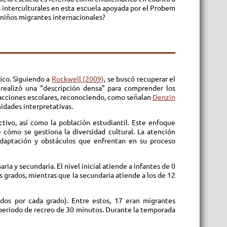
s interculturales en esta escuela apoyada por el Probem
 niños migrantes internacionales?
ico. Siguiendo a
Rockwell (2009)
, se buscó recuperar el
 realizó una “descripción densa” para comprender los
eracciones escolares, reconociendo, como señalan
Denzin
idades interpretativas.
ctivo, así como la población estudiantil. Este enfoque
e cómo se gestiona la diversidad cultural. La atención
, adaptación y obstáculos que enfrentan en su proceso
ria y secundaria. El nivel inicial atiende a infantes de 0
is grados, mientras que la secundaria atiende a los de 12
dos por cada grado). Entre estos, 17 eran migrantes
n periodo de recreo de 30 minutos. Durante la temporada