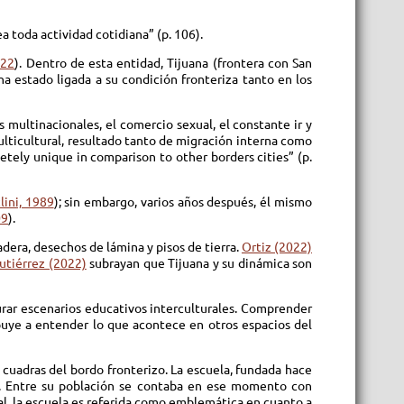
 toda actividad cotidiana” (p. 106).
022
). Dentro de esta entidad, Tijuana (frontera con San
ha estado ligada a su condición fronteriza tanto en los
 multinacionales, el comercio sexual, el constante ir y
ulticultural, resultado tanto de migración interna como
letely unique in comparison to other borders cities” (p.
lini, 1989
); sin embargo, varios años después, él mismo
09
).
era, desechos de lámina y pisos de tierra.
Ortiz (2022)
utiérrez (2022)
subrayan que Tijuana y su dinámica son
gurar escenarios educativos interculturales. Comprender
ribuye a entender lo que acontece en otros espacios del
 cuadras del bordo fronterizo. La escuela, fundada hace
m. Entre su población se contaba en ese momento con
al, la escuela es referida como emblemática en cuanto a