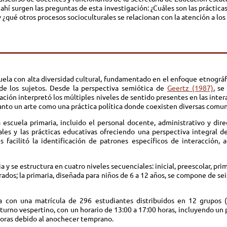
ahí surgen las preguntas de esta investigación: ¿Cuáles son las práctica
¿qué otros procesos socioculturales se relacionan con la atención a los
uela con alta diversidad cultural, fundamentado en el enfoque etnográf
 de los sujetos. Desde la perspectiva semiótica de
Geertz (1987)
, se
igación interpretó los múltiples niveles de sentido presentes en las int
 tanto un arte como una práctica política donde coexisten diversas comun
scuela primaria, incluido el personal docente, administrativo y dire
ales y las prácticas educativas ofreciendo una perspectiva integral d
es facilitó la identificación de patrones específicos de interacción
y se estructura en cuatro niveles secuenciales: inicial, preescolar, prima
 grados; la primaria, diseñada para niños de 6 a 12 años, se compone de se
a con una matrícula de 296 estudiantes distribuidos en 12 grupos (
n turno vespertino, con un horario de 13:00 a 17:00 horas, incluyendo u
0 horas debido al anochecer temprano.