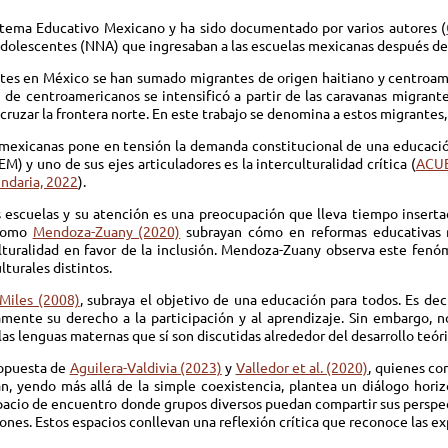
istema Educativo Mexicano y ha sido documentado por varios autores (
dolescentes (NNA) que ingresaban a las escuelas mexicanas después de
tes en México se han sumado migrantes de origen haitiano y centroamer
n de centroamericanos se intensificó a partir de las caravanas migrant
 cruzar la frontera norte. En este trabajo se denomina a estos migrantes
 mexicanas pone en tensión la demanda constitucional de una educación 
) y uno de sus ejes articuladores es la interculturalidad crítica (
ACUE
undaria, 2022
).
as escuelas y su atención es una preocupación que lleva tiempo inserta
 como
Mendoza-Zuany (2020)
subrayan cómo en reformas educativas r
ulturalidad en favor de la inclusión. Mendoza-Zuany observa este fe
turales distintos.
Miles (2008)
, subraya el objetivo de una educación para todos. Es deci
amente su derecho a la participación y al aprendizaje. Sin embargo, no
as lenguas maternas que sí son discutidas alrededor del desarrollo teóric
ropuesta de
Aguilera-Valdivia (2023)
y
Valledor et al. (2020)
, quienes co
n, yendo más allá de la simple coexistencia, plantea un diálogo hor
spacio de encuentro donde grupos diversos puedan compartir sus perspe
. Estos espacios conllevan una reflexión crítica que reconoce las expr