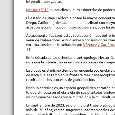
interculturales
per se
.
Iglesias (2014)
puntualiza que las asimetrías de poder 
El estado de Baja California posee la mayor concentra
Diego, California) destaca como la localidad con mayor
aspectos económicos como socioculturales, pues ha sido
Actualmente, los contrastes socioeconómicos entre los 
venir de trabajadores, estudiantes y consumidores tran
externa, sostienen lo señalado por
Vázquez y Gutiérre
11).
En la década de los ochenta, el antropólogo Nestor Gar
diría que la hibridez no es un concepto capaz de compre
La ciudad es al mismo tiempo un encumbrado enclave de
destaca que es también la frontera mexicana receptor
resultado de los procesos de globalización.
Dado lo anterior, es un espacio geopolítico estratégic
lo que ahí pasa en el día a día de sus planteles enriq
mundo caracterizados por la migración y la multicultura
En septiembre de 2023, se dio inicio al trabajo etnogr
más de 70 años, recibe migrantes internacionales d
estudiantes haitianos, estadounidenses y chinos. En el