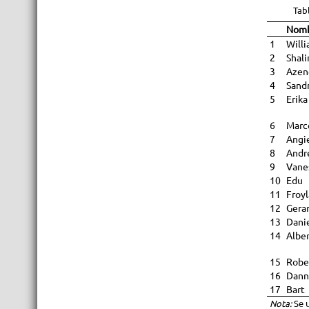
Tabl
Nom
1
Will
2
Shali
3
Azen
4
Sand
5
Erika
6
Marc
7
Angi
8
Andr
9
Vane
10
Edu
11
Froy
12
Gera
13
Dani
14
Albe
15
Robe
16
Dann
17
Bart
Nota:
Se 