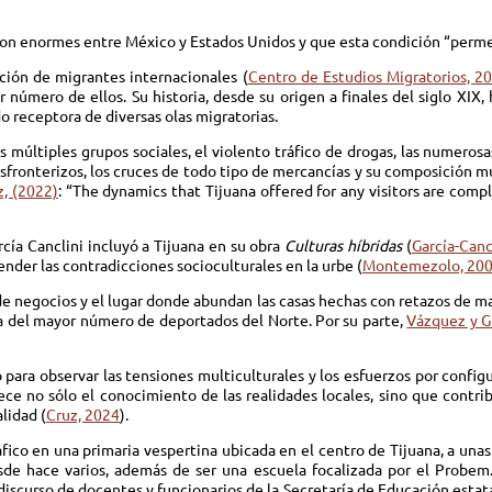
son enormes entre México y Estados Unidos y que esta condición “permea
ción de migrantes internacionales (
Centro de Estudios Migratorios, 2
 número de ellos. Su historia, desde su origen a finales del siglo XIX, 
 receptora de diversas olas migratorias.
múltiples grupos sociales, el violento tráfico de drogas, las numerosas
sfronterizos, los cruces de todo tipo de mercancías y su composición m
z, (2022)
: “The dynamics that Tijuana offered for any visitors are comp
cía Canclini incluyó a Tijuana en su obra
Culturas híbridas
(
García-Canc
nder las contradicciones socioculturales en la urbe (
Montemezolo, 20
 negocios y el lugar donde abundan las casas hechas con retazos de mad
a del mayor número de deportados del Norte. Por su parte,
Vázquez y G
o para observar las tensiones multiculturales y los esfuerzos por confi
uece no sólo el conocimiento de las realidades locales, sino que cont
lidad (
Cruz, 2024
).
áfico en una primaria vespertina ubicada en el centro de Tijuana, a unas
esde hace varios, además de ser una escuela focalizada por el Probe
 discurso de docentes y funcionarios de la Secretaría de Educación estat