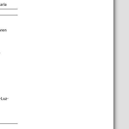
maria
aren
a
-Luz-