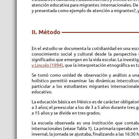
atención educativa para migrantes internacionales. De 
y presentada como ejemplo de atención a migrantes?, y 
II. Método
En el estudio se documenta la cotidianidad en una esc
conocimiento social y cultural desde la perspectiva
significados que emergen en la vida escolar. La invest
y Lincoln (1994)
, que la interpretación etnográfica es
Se tomó como unidad de observación y análisis a una e
holístico permitió examinar las dinámicas intercultur
particular a los estudiantes migrantes internacional
educativo.
La educación básica en México es de carácter obligatoria 
a 3 años; el preescolar a los de 3 a 5 años durante tres
a 15 años y se divide en tres grados.
La escuela observada es una institución que contab
internacionales (véase Tabla 1). La primaria operaba e
invernal, la jornada se ajustaba, finalizando a las 16:3