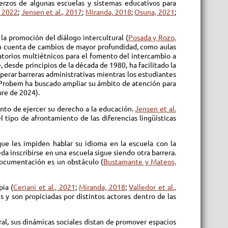
erzos de algunas escuelas y sistemas educativos para
, 2022
;
Jensen et al., 2017
;
Miranda, 2018
;
Osuna, 2021
;
, la promoción del diálogo intercultural (
Posada y Rozo,
an cuenta de cambios de mayor profundidad, como aulas
ratorios multiétnicos para el fomento del intercambio a
 desde principios de la década de 1980, ha facilitado la
perar barreras administrativas mientras los estudiantes
el Probem ha buscado ampliar su ámbito de atención para
bre de 2024).
ento de ejercer su derecho a la educación.
Jensen et al.
 tipo de afrontamiento de las diferencias lingüísticas
que les impiden hablar su idioma en la escuela con la
da inscribirse en una escuela sigue siendo otra barrera.
documentación es un obstáculo (
Bustamante y Mateos,
pia (
Ceriani et al., 2021
;
Miranda, 2018
;
Valledor et al.,
s y son propiciadas por distintos actores dentro de las
al, sus dinámicas sociales distan de promover espacios