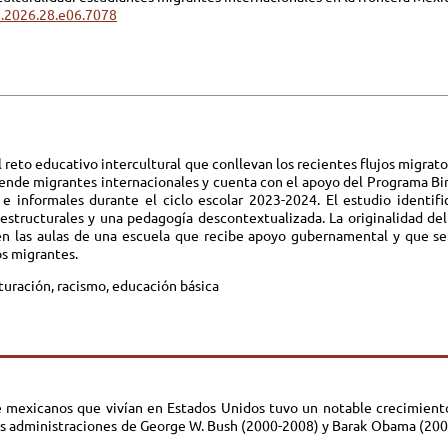
e.2026.28.e06.7078
l reto educativo intercultural que conllevan los recientes flujos migrat
iende migrantes internacionales y cuenta con el apoyo del Programa Bi
 e informales durante el ciclo escolar 2023-2024. El estudio identif
 estructurales y una pedagogía descontextualizada. La originalidad del 
l en las aulas de una escuela que recibe apoyo gubernamental y que se
os migrantes.
turación, racismo, educación básica
de mexicanos que vivían en Estados Unidos tuvo un notable crecimiento
 las administraciones de George W. Bush (2000-2008) y Barak Obama (20