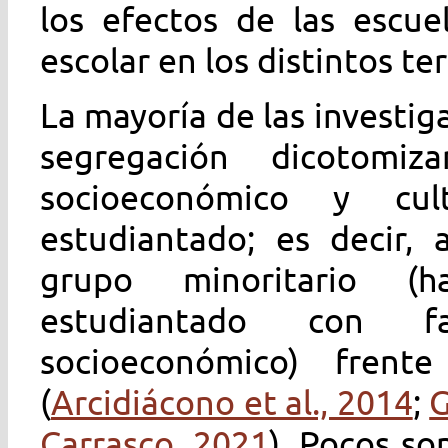
los efectos de las escue
escolar en los distintos te
La mayoría de las investig
segregación dicotomiz
socioeconómico y cul
estudiantado; es decir, 
grupo minoritario (
estudiantado con f
socioeconómico) frent
(
Arcidiácono et al., 2014
;
G
Carrasco, 2021
). Pocos so