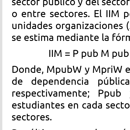
sector público y del sector
o entre sectores. El IIM
unidades organizaciones (
se estima mediante la fór
IIM
=
P
pub
M
pub
Donde,
M
pub
W
y
M
pri
W
e
de dependencia públic
respectivamente;
P
pub
estudiantes en cada secto
sectores.