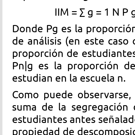
IIM
=
∑
g
=
1
N
P
Donde
P
g
es la proporción
de análisis (en este caso
proporción de estudiante
P
n
|
g
es la proporción d
estudian en la escuela
n
.
Como puede observarse, e
suma de la segregación 
estudiantes antes señalado
propiedad de descomposic