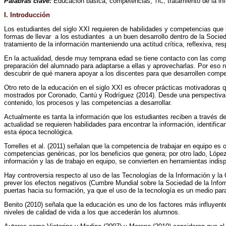
Palabras clave:
Educación básica, competencias,
, tratamiento de la in
TIC
I. Introducción
Los estudiantes del siglo XXI requieren de habilidades y competencias que 
formas de llevar a los estudiantes a un buen desarrollo dentro de la Soci
tratamiento de la información manteniendo una actitud crítica, reflexiva, res
En la actualidad, desde muy temprana edad se tiene contacto con las co
preparación del alumnado para adaptarse a ellas y aprovecharlas. Por eso n
descubrir de qué manera apoyar a los discentes para que desarrollen compet
Otro reto de la educación en el siglo XXI es ofrecer prácticas motivadora
mostrados por Coronado, Cantú y Rodríguez (2014). Desde una perspectiva si
contenido, los procesos y las competencias a desarrollar.
Actualmente es tanta la información que los estudiantes reciben a través de
actualidad se requieren habilidades para encontrar la información, identifica
esta época tecnológica.
Torrelles et al. (2011) señalan que la competencia de trabajar en equipo e
competencias genéricas, por los beneficios que genera; por otro lado, Lóp
información y las de trabajo en equipo, se convierten en herramientas indis
Hay controversia respecto al uso de las Tecnologías de la Información y la
prever los efectos negativos (Cumbre Mundial sobre la Sociedad de la Infor
puertas hacia su formación, ya que el uso de la tecnología es un medio para f
Benito (2010) señala que la educación es uno de los factores más influyentes
niveles de calidad de vida a los que accederán los alumnos.