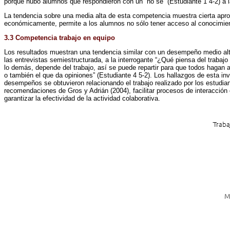
porque hubo alumnos que respondieron con un “no sé” (Estudiante 1 4-2) a l
La tendencia sobre una media alta de esta competencia muestra cierta aprop
económicamente, permite a los alumnos no sólo tener acceso al conocimient
3.3 Competencia trabajo en equipo
Los resultados muestran una tendencia similar con un desempeño medio alto,
las entrevistas semiestructurada, a la interrogante “¿Qué piensa del trabajo
lo demás, depende del trabajo, así se puede repartir para que todos hagan al
o también el que da opiniones” (Estudiante 4 5-2). Los hallazgos de esta in
desempeños se obtuvieron relacionando el trabajo realizado por los estudia
recomendaciones de Gros y Adrián (2004), facilitar procesos de interacción 
garantizar la efectividad de la actividad colaborativa.