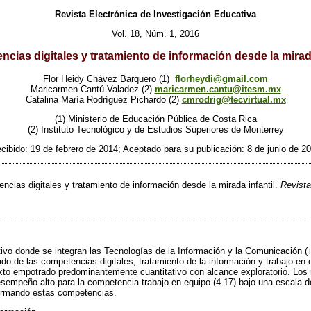
Revista Electrónica de Investigación Educativa
Vol. 18, Núm. 1, 2016
cias digitales y tratamiento de información desde la mirada
Flor Heidy Chávez Barquero (1)
florheydi@gmail.com
Maricarmen Cantú Valadez (2)
maricarmen.cantu@itesm.mx
Catalina María Rodríguez Pichardo (2)
cmrodrig@tecvirtual.mx
(1) Ministerio de Educación Pública de Costa Rica
(2) Instituto Tecnológico y de Estudios Superiores de Monterrey
cibido: 19 de febrero de 2014; Aceptado para su publicación: 8 de junio de 2
cias digitales y tratamiento de información desde la mirada infantil.
Revista
ivo donde se integran las Tecnologías de la Información y la Comunicación (
ado de las competencias digitales, tratamiento de la información y trabajo en 
xto empotrado predominantemente cuantitativo con alcance exploratorio. Los
desempeño alto para la competencia trabajo en equipo (4.17) bajo una escala d
 formando estas competencias.