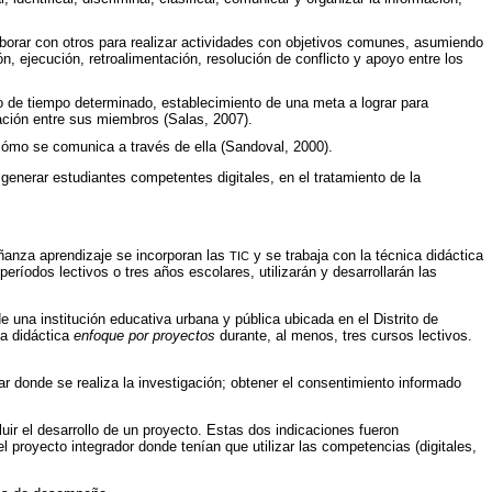
laborar con otros para realizar actividades con objetivos comunes, asumiendo
n, ejecución, retroalimentación, resolución de conflicto y apoyo entre los
o de tiempo determinado, establecimiento de una meta a lograr para
ración entre sus miembros (Salas, 2007).
y cómo se comunica a través de ella (Sandoval, 2000).
generar estudiantes competentes digitales, en el tratamiento de la
eñanza aprendizaje se incorporan las
y se trabaja con la técnica didáctica
TIC
ríodos lectivos o tres años escolares, utilizarán y desarrollarán las
e una institución educativa urbana y pública ubicada en el Distrito de
ca didáctica
enfoque por proyectos
durante, al menos, tres cursos lectivos.
ar donde se realiza la investigación; obtener el consentimiento informado
ir el desarrollo de un proyecto. Estas dos indicaciones fueron
l proyecto integrador donde tenían que utilizar las competencias (digitales,