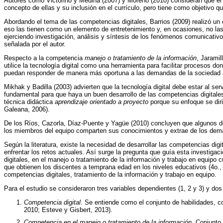
Autores como Victorino y Medina (2007) y Moreno (2010) consideran que el
concepto de ellas y su inclusión en el currículo, pero tiene como objetivo qu
Abordando el tema de las competencias digitales, Barrios (2009) realizó 
eso las tienen como un elemento de entretenimiento y, en ocasiones, no l
ejerciendo investigación, análisis y síntesis de los fenómenos comunicativo
señalada por el autor.
Respecto a la competencia
manejo o tratamiento de la información
, Jarami
utilice la tecnología digital como una herramienta para facilitar procesos 
puedan responder de manera más oportuna a las demandas de la sociedad act
Mikhak y Badilla (2003) advierten que la tecnología digital debe estar al ser
fundamental para que haya un buen desarrollo de las competencias digitales
técnica didáctica
aprendizaje orientado a proyecto
porque su enfoque se diri
Galeana, 2006).
De los Ríos, Cazorla, Díaz-Puente y Yagüe (2010) concluyen que algunos de
los miembros del equipo comparten sus conocimientos y extrae de los dem
Según la literatura, existe la necesidad de desarrollar las competencias dig
enfrentar los retos actuales. Así surge la pregunta que guía esta investig
digitales, en el manejo o tratamiento de la información y trabajo en equipo
que obtienen los discentes a temprana edad en los niveles educativos (4o., 5
competencias digitales, tratamiento de la información y trabajo en equipo.
Para el estudio se consideraron tres variables dependientes (1, 2 y 3) y dos
Competencia digital
. Se entiende como el conjunto de habilidades, 
2010; Esteve y Gisbert, 2013).
Competencia en el manejo o tratamiento de la información
. Conjunto 