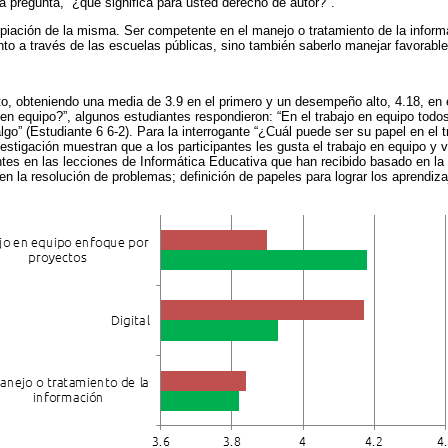
a pregunta, “¿qué significa para usted derecho de autor?".
iación de la misma. Ser competente en el manejo o tratamiento de la informa
o a través de las escuelas públicas, sino también saberlo manejar favorabl
 obteniendo una media de 3.9 en el primero y un desempeño alto, 4.18, en el
 en equipo?”, algunos estudiantes respondieron: “En el trabajo en equipo todo
go” (Estudiante 6 6-2). Para la interrogante “¿Cuál puede ser su papel en el t
vestigación muestran que a los participantes les gusta el trabajo en equipo y 
ntes en las lecciones de Informática Educativa que han recibido basado en la
en la resolución de problemas; definición de papeles para lograr los aprendi