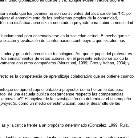
el mundo globalizado en que se vive, aunque existen vacíos sobre el
utor señala que los jóvenes no son conscientes del alcance de las
, por
TIC
orar el entendimiento de los problemas propios de la comunidad,
técnica didáctica aprendizaje orientado a proyecto para cubrir la necesidad
es fundamental para desenvolverse en la sociedad actual. El hecho que se
ganización y evaluación de la información contribuye a que los alumnos
litador y guía del aprendizaje tecnológico. Así que el papel del profesor es
los señalamientos de estos autores, en el presente estudio se aplicó la
rativamente con otros compañeros (Moursund, 1999; Gros y Adrián, 2004; y
yecto
es la competencia de aprendizaje colaborativo que se obtiene cuando
enfoque de aprendizaje orientado a proyecto, como herramientas para
 grado de una escuela pública costarricense respecto las competencias
o a proyecto?” El objetivo de la investigación era determinar el desempeño
 proyecto
, como un medio de estimulación, para el desarrollo de las
ellas y la crítica frente a un propósito determinado (González, 1999; Ruiz,
identificar, discriminar, clasificar, comunicar y organizar la información,