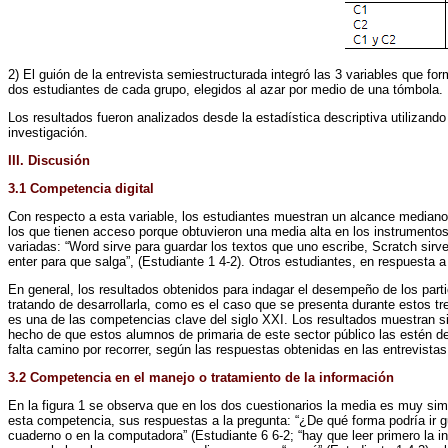
2) El guión de la entrevista semiestructurada integró las 3 variables que fo
dos estudiantes de cada grupo, elegidos al azar por medio de una tómbola.
Los resultados fueron analizados desde la estadística descriptiva utilizando 
investigación.
III. Discusión
3.1 Competencia digital
Con respecto a esta variable, los estudiantes muestran un alcance mediano 
los que tienen acceso porque obtuvieron una media alta en los instrumento
variadas: “Word sirve para guardar los textos que uno escribe, Scratch sir
enter para que salga”, (Estudiante 1 4-2). Otros estudiantes, en respuesta 
En general, los resultados obtenidos para indagar el desempeño de los parti
tratando de desarrollarla, como es el caso que se presenta durante estos tr
es una de las competencias clave del siglo XXI. Los resultados muestran sim
hecho de que estos alumnos de primaria de este sector público las estén des
falta camino por recorrer, según las respuestas obtenidas en las entrevistas
3.2 Competencia en el manejo o tratamiento de la información
En la figura 1 se observa que en los dos cuestionarios la media es muy sim
esta competencia, sus respuestas a la pregunta: “¿De qué forma podría ir gu
cuaderno o en la computadora” (Estudiante 6 6-2; “hay que leer primero la in