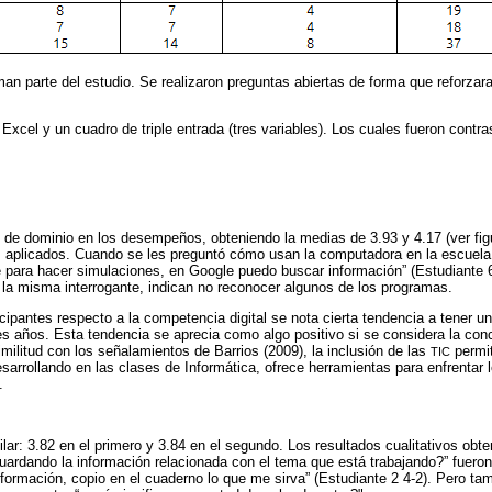
rman parte del estudio. Se realizaron preguntas abiertas de forma que reforzar
Excel y un cuadro de triple entrada (tres variables). Los cuales fueron contra
de dominio en los desempeños, obteniendo la medias de 3.93 y 4.17 (ver figur
s aplicados. Cuando se les preguntó cómo usan la computadora en la escuela 
ve para hacer simulaciones, en Google puedo buscar información” (Estudiante 6
a la misma interrogante, indican no reconocer algunos de los programas.
cipantes respecto a la competencia digital se nota cierta tendencia a tener 
es años. Esta tendencia se aprecia como algo positivo si se considera la con
ilitud con los señalamientos de Barrios (2009), la inclusión de las
permit
TIC
arrollando en las clases de Informática, ofrece herramientas para enfrentar 
.
ilar: 3.82 en el primero y 3.84 en el segundo. Los resultados cualitativos ob
ardando la información relacionada con el tema que está trabajando?” fueron:
formación, copio en el cuaderno lo que me sirva” (Estudiante 2 4-2). Pero tam