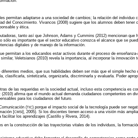
formación.
les permitan adaptarse a una sociedad de cambios; la relación del individuo c
edad del Conocimiento. Vivancos (2008) sugiere que los alumnos deben tener 
ponsable y ética.
mputadoras, tanto así que Johnson, Adams y Cummins (2012) mencionan que
o sólo es importante que el sector educativo conozca el alcance que se puede 
encias digitales y de manejo de la información.
s que permitan a los educandos estar activos durante el proceso de enseñanza
milar, Veletsianos (2010) revela la importancia, al incorporar la innovación 
 diferentes medios, que sus habilidades deben ser más que el simple hecho de
rla, clasificarla, sintetizarla, organizarla, discriminarla y evaluarla. Poder a
s otras de las requeridas en la sociedad actual, incluso esta competencia es
ez (2010) afirma que el mundo actual demanda ciudadanos competentes en dive
pensables para los ciudadanos del futuro.
 Comunicación (
) porque el impacto social de la tecnología puede ser neg
TIC
mación [
], 2005). Si los discentes tienen acceso a una visión más amplia
CMSI
acilitar los aprendizajes (Castillo y Rivera, 2014).
 en la construcción de las trayectorias vitales de los individuos, la formaci