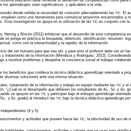
 sistema educativo debe fomentar el desarrollo de competencias como parte d
e los aprendizajes sean significativos y aplicables a la vida.
un estudio donde señala la necesidad de consumir adecuadamente las
. El a
TIC
as emplean como una herramienta para comunicar proyectos encaminados a mej
s. Esta investigación se apoya en la utilización de las
en conjunto con la 
TIC
llo, Hennig y Rincón (2011) enfatizan que el desarrollo de esta competencia 
donde se ponga en práctica la búsqueda, obtención, identificación, resumen, or
ual, como son la interactividad y la rapidez de la información.
vicio del ser humano para que sea útil, y para esto el profesor debe ser un faci
 y tratamiento de la información (Mendoza y Rodríguez, 2013). Considerando 
ge a resolver problemas y despertar la conciencia social al trabajar colabo
 los beneficios que conlleva la técnica didáctica
aprendizaje orientado a pro
ás diversas soluciones ante una misma situación.
itales, tratamiento de la información y trabajo en equipo mediante las
y el 
TIC
ación: “¿Cuál es el desempeño que obtienen los estudiantes de 4o., 5o. y 6o.
 cuando se apoyan en las
y participan bajo el enfoque aprendizaje orientad
TIC
o., y 6o. grado) al introducir las
bajo la técnica didáctica
aprendizaje por
TIC
 independientes (4 y 5):
conocimientos y actitudes que poseen hacia las
, la efectividad de uso de 
TIC
de habilidades, conocimientos, actitudes y valores que se usan para planificar, 