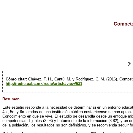
Competen
(Re
Cómo citar:
Chávez, F. H., Cantú, M. y Rodríguez, C. M. (2016). Competen
http://redie.uabc.mx/redie/article/view/631
Resumen
Este estudio responde a la necesidad de determinar si en un entorno educat
4o., 5o. y 6o. grados de una institución pública costarricense se han apropi
Conocimiento en que se vive. El estudio se desarrolla desde un enfoque mi
competencias digitales (3.93) y tratamiento de la información (3.82); y un 
de la población, los resultados no son definitivos, y se recomienda seguir