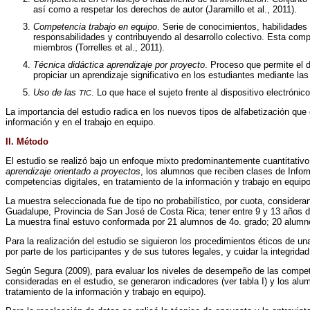
así como a respetar los derechos de autor (Jaramillo et al., 2011).
Competencia trabajo en equipo
. Serie de conocimientos, habilidades 
responsabilidades y contribuyendo al desarrollo colectivo. Esta compe
miembros (Torrelles et al., 2011).
Técnica didáctica aprendizaje por proyecto
. Proceso que permite el 
propiciar un aprendizaje significativo en los estudiantes mediante la
Uso de las
. Lo que hace el sujeto frente al dispositivo electrón
TIC
La importancia del estudio radica en los nuevos tipos de alfabetización que
información y en el trabajo en equipo.
II. Método
El estudio se realizó bajo un enfoque mixto predominantemente cuantitativo
aprendizaje orientado a proyectos
, los alumnos que reciben clases de Infor
competencias digitales, en tratamiento de la información y trabajo en equipo
La muestra seleccionada fue de tipo no probabilístico, por cuota, consideran
Guadalupe, Provincia de San José de Costa Rica; tener entre 9 y 13 años de
La muestra final estuvo conformada por 21 alumnos de 4o. grado; 20 alumn
Para la realización del estudio se siguieron los procedimientos éticos de un
por parte de los participantes y de sus tutores legales, y cuidar la integridad
Según Segura (2009), para evaluar los niveles de desempeño de las competen
consideradas en el estudio, se generaron indicadores (ver tabla I) y los alu
tratamiento de la información y trabajo en equipo).